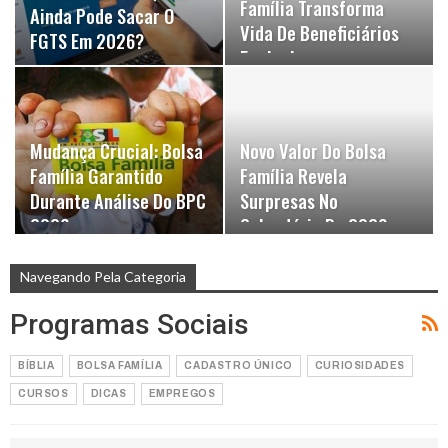
Família Transforma
Ainda Pode Sacar O
Vida De Beneficiários
FGTS Em 2026?
Em Junho
Mudança Crucial: Bolsa
Novo Valor Do Bolsa
Família Garantido
Família Revela
Durante Análise Do BPC
Surpresas No
2026
Calendário De 2026
Navegando Pela Categoria
Programas Sociais
BÍBLIA
BOLSA FAMÍLIA
CADASTRO ÚNICO
CURIOSIDADES
CURSOS
DICAS
EMPREGOS