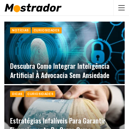
NOTÍCIAS
CURIOSIDADES
Descubra Como Integrar Inteligência
Artificial À Advocacia Sem Ansiedade
DICAS
CURIOSIDADES
Estratégias Infalíveis Para Garantir