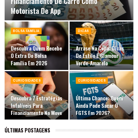
Financiamento De Carro Como
Motorista De App
BOLSA FAMÍLIA
DICAS
Descubra Quem Recebe
Arrase Na Copa: Dicas
O Extra Do Bolsa
De Estilo E Glamour
Família Em 2026
Verde-Amarelo
CURIOSIDADES
CURIOSIDADES
Descubra 7 Estratégias
Última Chance: Quem
Infalíveis Para
Ainda Pode Sacar O
Financiamento No Move
FGTS Em 2026?
Brasil
ÚLTIMAS POSTAGENS