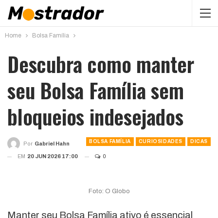
Home
Bolsa Família
Descubra como manter
seu Bolsa Família sem
bloqueios indesejados
BOLSA FAMÍLIA
CURIOSIDADES
DICAS
Por
Gabriel Hahn
EM
20 JUN 2026 17:00
0
Foto: O Globo
Manter seu Bolsa Família ativo é essencial