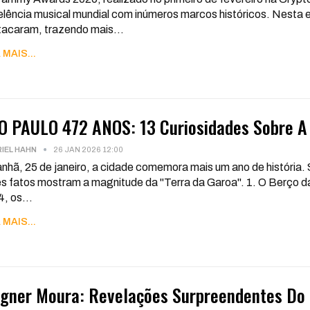
lência musical mundial com inúmeros marcos históricos. Nesta 
tacaram, trazendo mais
…
 MAIS...
O PAULO 472 ANOS: 13 Curiosidades Sobre A 
IEL HAHN
26 JAN 2026 12:00
hã, 25 de janeiro, a cidade comemora mais um ano de história.
s fatos mostram a magnitude da "Terra da Garoa".
1. O Berço 
4, os
…
 MAIS...
gner Moura: Revelações Surpreendentes Do 