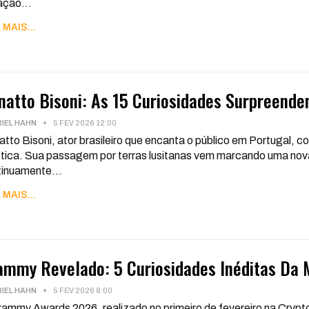
uação
…
 MAIS...
natto Bisoni: As 15 Curiosidades Surpreenden
IEL HAHN
5 FEV 2026 12:00
tto Bisoni, ator brasileiro que encanta o público em Portugal, co
stica. Sua passagem por terras lusitanas vem marcando uma nova
tinuamente
…
 MAIS...
ammy Revelado: 5 Curiosidades Inéditas Da 
IEL HAHN
5 FEV 2026 8:00
ammy Awards 2026, realizado no primeiro de fevereiro na Crypt