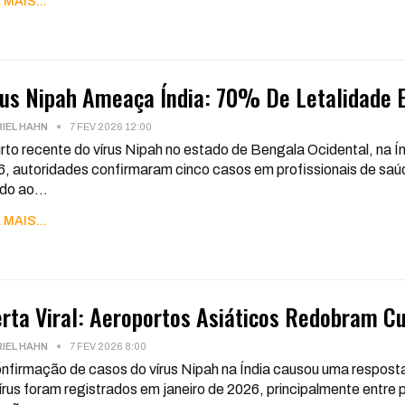
 MAIS...
rus Nipah Ameaça Índia: 70% De Letalidade 
IEL HAHN
7 FEV 2026 12:00
rto recente do vírus Nipah no estado de Bengala Ocidental, na Í
, autoridades confirmaram cinco casos em profissionais de saú
ido ao
…
 MAIS...
erta Viral: Aeroportos Asiáticos Redobram C
IEL HAHN
7 FEV 2026 8:00
nfirmação de casos do vírus Nipah na Índia causou uma resposta
írus foram registrados em janeiro de 2026, principalmente entre