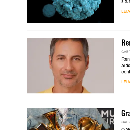
sit
LEIA
Re
GABR
Rena
artí
con
LEIA
Gr
GABR
O Gr