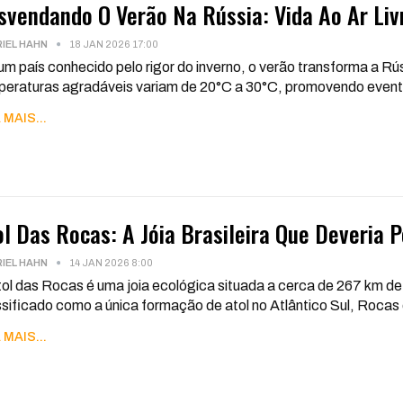
svendando O Verão Na Rússia: Vida Ao Ar Liv
IEL HAHN
18 JAN 2026 17:00
m país conhecido pelo rigor do inverno, o verão transforma a Rú
eraturas agradáveis variam de 20°C a 30°C, promovendo eventos a
 MAIS...
ol Das Rocas: A Jóia Brasileira Que Deveria
IEL HAHN
14 JAN 2026 8:00
ol das Rocas é uma joia ecológica situada a cerca de 267 km de 
sificado como a única formação de atol no Atlântico Sul, Roca
 MAIS...