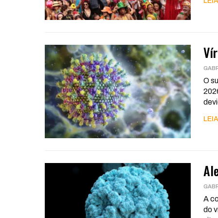
LEIA
Ví
GABR
O su
2026
dev
LEIA
Al
GABR
A co
do v