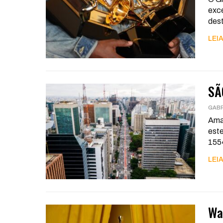
exce
des
LEIA
SÃ
GABR
Aman
este
155
LEIA
Wa