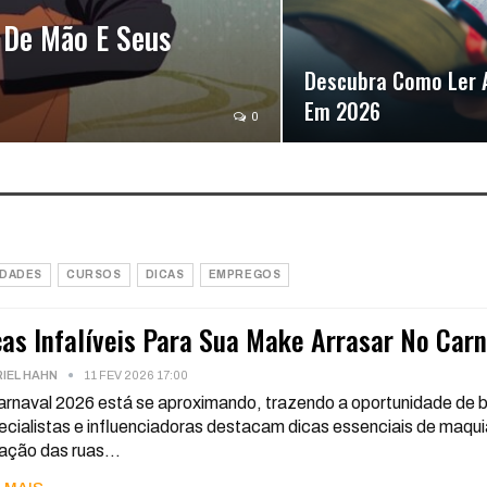
 De Mão E Seus
Descubra Como Ler A
Em 2026
0
IDADES
CURSOS
DICAS
EMPREGOS
cas Infalíveis Para Sua Make Arrasar No Car
IEL HAHN
11 FEV 2026 17:00
rnaval 2026 está se aproximando, trazendo a oportunidade de br
cialistas e influenciadoras destacam dicas essenciais de maqui
ação das ruas
…