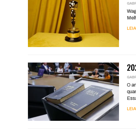
GABR
Wagn
Melh
LEIA
20
GABR
O an
quan
Ess
LEIA