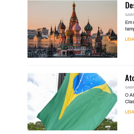
De
GABR
Em u
temp
LEIA
At
GABR
O At
Clas
LEIA