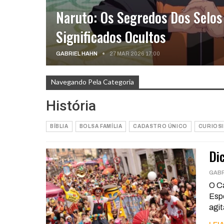
Naruto: Os Segredos Dos Selos
Significados Ocultos
GABRIEL HAHN
27 MAR 2026 17:00
Navegando Pela Categoria
História
BÍBLIA
BOLSA FAMÍLIA
CADASTRO ÚNICO
CURIOS
Di
GABR
O Ca
Espe
agit