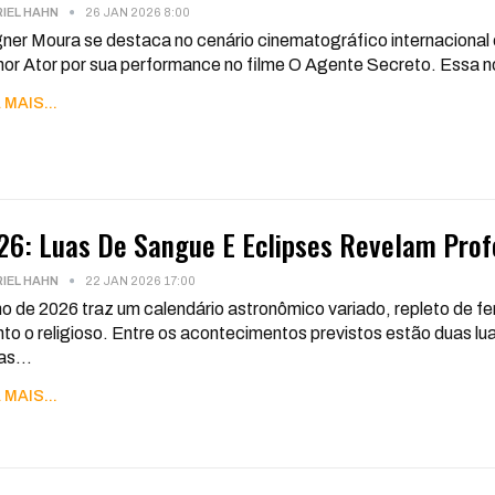
IEL HAHN
26 JAN 2026 8:00
er Moura se destaca no cenário cinematográfico internacional
or Ator por sua performance no filme O Agente Secreto. Essa no
 MAIS...
26: Luas De Sangue E Eclipses Revelam Prof
IEL HAHN
22 JAN 2026 17:00
o de 2026 traz um calendário astronômico variado, repleto de fe
to o religioso. Entre os acontecimentos previstos estão duas lua
as
…
 MAIS...