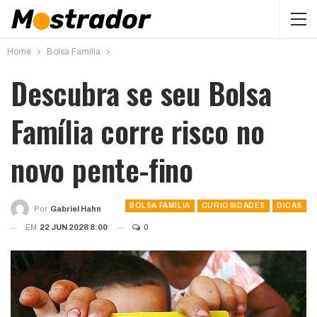
Home
Bolsa Família
Descubra se seu Bolsa
Família corre risco no
novo pente-fino
BOLSA FAMÍLIA
CURIOSIDADES
DICAS
Por
Gabriel Hahn
EM
22 JUN 2026 8:00
0