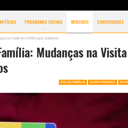
NOTÍCIAS
PROGRAMAS SOCIAIS
MERCADO
CURIOSIDADES
ças na Visita do CRAS para Solteiros
Família: Mudanças na Visita
os
BOLSA FAMÍLIA
CURIOSIDADES
DIC