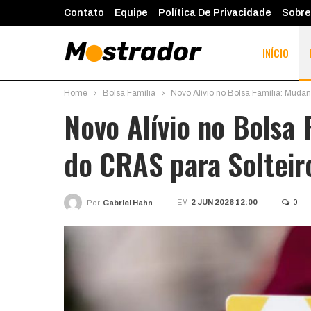
Contato
Equipe
Política De Privacidade
Sobre
INÍCIO
Home
Bolsa Família
Novo Alívio no Bolsa Família: Mudan
Novo Alívio no Bolsa 
do CRAS para Solteir
EM
2 JUN 2026 12:00
0
Por
Gabriel Hahn