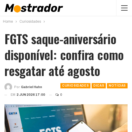
Home
Curiosidades
FGTS saque-aniversário
disponível: confira como
resgatar até agosto
CURIOSIDADES
DICAS
NOTÍCIAS
Por
Gabriel Hahn
EM
2 JUN 2026 17:00
0