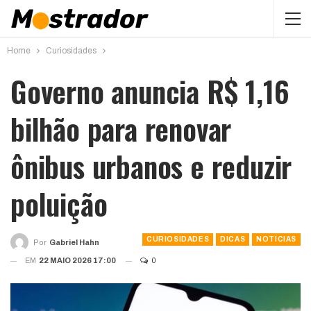
Home
Curiosidades
Governo anuncia R$ 1,16
bilhão para renovar
ônibus urbanos e reduzir
poluição
CURIOSIDADES
DICAS
NOTÍCIAS
Por
Gabriel Hahn
EM
22 MAIO 2026 17:00
0