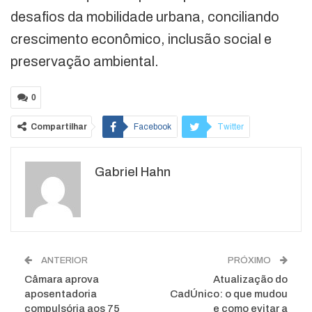
desafios da mobilidade urbana, conciliando
crescimento econômico, inclusão social e
preservação ambiental.
0
Compartilhar
Facebook
Twitter
Google+
ReddIt
Gabriel Hahn
WhatsApp
Pinterest
O email
ANTERIOR
PRÓXIMO
Câmara aprova
Atualização do
aposentadoria
CadÚnico: o que mudou
compulsória aos 75
e como evitar a