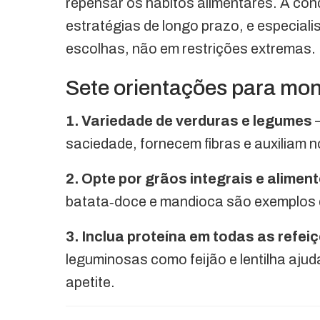
repensar os hábitos alimentares. A co
estratégias de longo prazo, e especial
escolhas, não em restrições extremas.
Sete orientações para mon
1. Variedade de verduras e legumes
–
saciedade, fornecem fibras e auxiliam n
2. Opte por grãos integrais e alime
batata‑doce e mandioca são exemplos 
3. Inclua proteína em todas as refei
leguminosas como feijão e lentilha aju
apetite.