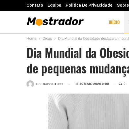
Contato
Equipe
Política De Privacidade
Sobre
INÍCIO
Home
Dicas
Dia Mundial da Obesidade destaca a impor
Dia Mundial da Obesi
de pequenas mudança
EM
10 MAIO 2026 9:00
0
Por
Gabriel Hahn