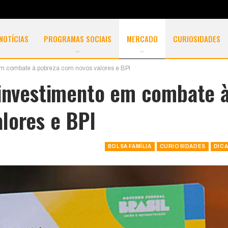
NOTÍCIAS
PROGRAMAS SOCIAIS
MERCADO
CURIOSIDADES
em combate à pobreza com novos valores e BPI
 investimento em combate 
lores e BPI
BOLSA FAMÍLIA
CURIOSIDADES
DIC