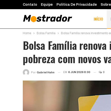
Contato
Equipe
Política De Privacidade
Sobre
INÍCIO
Home
Bolsa Família
Bolsa Família renova investimento 
Bolsa Família renova
pobreza com novos va
EM
6 JUN 2026 8:00
0
Por
Gabriel Hahn