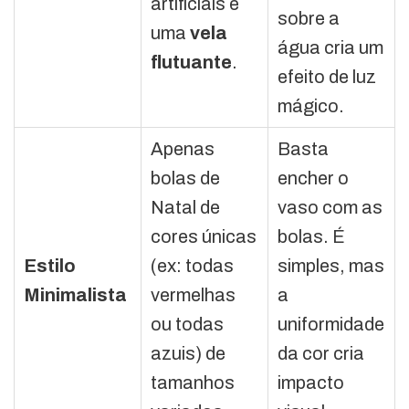
artificiais e
sobre a
uma
vela
água cria um
flutuante
.
efeito de luz
mágico.
Apenas
Basta
bolas de
encher o
Natal de
vaso com as
cores únicas
bolas. É
Estilo
(ex: todas
simples, mas
Minimalista
vermelhas
a
ou todas
uniformidade
azuis) de
da cor cria
tamanhos
impacto