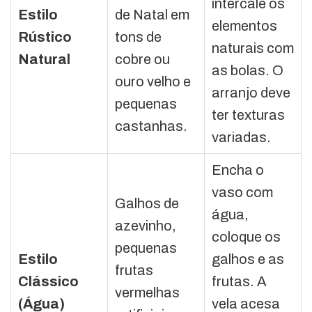
intercale os
Estilo
de Natal em
elementos
Rústico
tons de
naturais com
Natural
cobre ou
as bolas. O
ouro velho e
arranjo deve
pequenas
ter texturas
castanhas.
variadas.
Encha o
vaso com
Galhos de
água,
azevinho,
coloque os
pequenas
Estilo
galhos e as
frutas
Clássico
frutas. A
vermelhas
(Água)
vela acesa