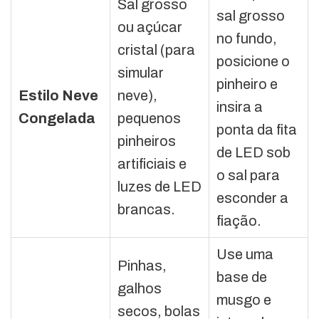
Sal grosso
sal grosso
ou açúcar
no fundo,
cristal (para
posicione o
simular
pinheiro e
Estilo Neve
neve),
insira a
Congelada
pequenos
ponta da fita
pinheiros
de LED sob
artificiais e
o sal para
luzes de LED
esconder a
brancas.
fiação.
Use uma
Pinhas,
base de
galhos
musgo e
secos, bolas