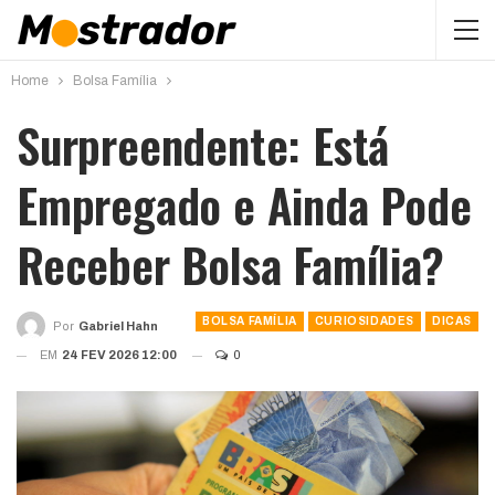
Home
Bolsa Família
Surpreendente: Está
Empregado e Ainda Pode
Receber Bolsa Família?
BOLSA FAMÍLIA
CURIOSIDADES
DICAS
Por
Gabriel Hahn
EM
24 FEV 2026 12:00
0