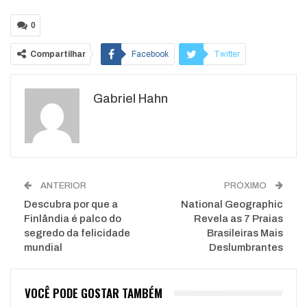
0
Compartilhar
Facebook
Twitter
Google+
ReddIt
Gabriel Hahn
WhatsApp
Pinterest
O email
ANTERIOR
PRÓXIMO
Descubra por que a
National Geographic
Finlândia é palco do
Revela as 7 Praias
segredo da felicidade
Brasileiras Mais
mundial
Deslumbrantes
VOCÊ PODE GOSTAR TAMBÉM