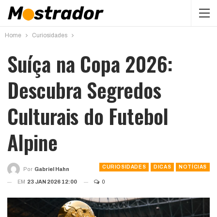
Home
Curiosidades
Suíça na Copa 2026:
Descubra Segredos
Culturais do Futebol
Alpine
CURIOSIDADES
DICAS
NOTÍCIAS
Por
Gabriel Hahn
EM
23 JAN 2026 12:00
0