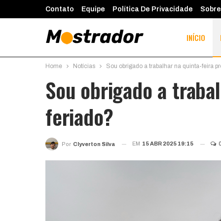
Contato
Equipe
Política De Privacidade
Sobre
INÍCIO
Home
Notícias
Sou obrigado a trabalhar na quinta-feira p
Sou obrigado a trabal
feriado?
EM
15 ABR 2025 19:15
Por
Clyverton Silva