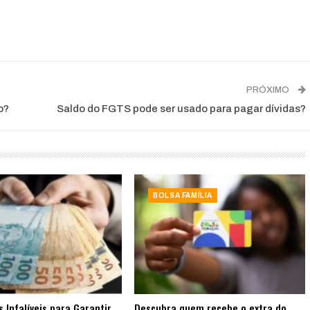
PRÓXIMO
o?
Saldo do FGTS pode ser usado para pagar dívidas?
BOLSA FAMÍLIA
s Infalíveis para Garantir
Descubra quem recebe o extra do