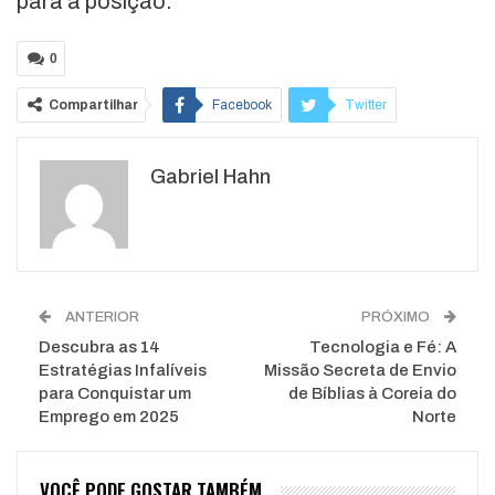
para a posição.
0
Compartilhar
Facebook
Twitter
Google+
ReddIt
Gabriel Hahn
WhatsApp
Pinterest
O email
ANTERIOR
PRÓXIMO
Descubra as 14
Tecnologia e Fé: A
Estratégias Infalíveis
Missão Secreta de Envio
para Conquistar um
de Bíblias à Coreia do
Emprego em 2025
Norte
VOCÊ PODE GOSTAR TAMBÉM