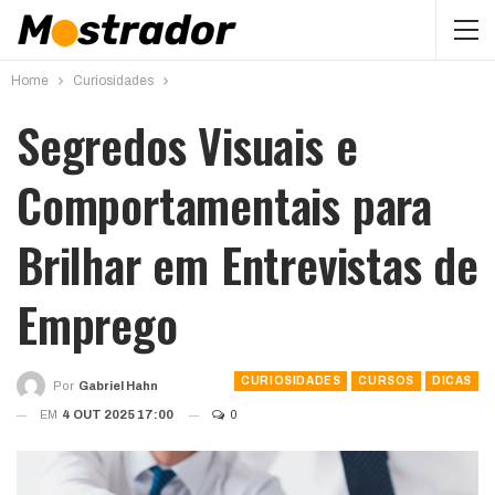
Home
Curiosidades
Segredos Visuais e
Comportamentais para
Brilhar em Entrevistas de
Emprego
CURIOSIDADES
CURSOS
DICAS
Por
Gabriel Hahn
EM
4 OUT 2025 17:00
0