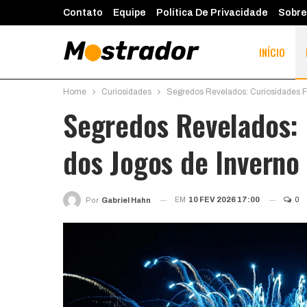
Contato
Equipe
Política De Privacidade
Sobre
INÍCIO
Home
Curiosidades
Segredos Revelados: Curiosidades F
Segredos Revelados: 
dos Jogos de Inverno
EM
10 FEV 2026 17:00
0
Por
Gabriel Hahn