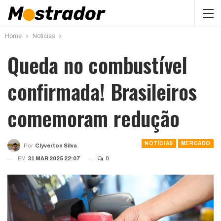
Home
Notícias
Queda no combustível
confirmada! Brasileiros
comemoram redução
NOTÍCIAS
MERCADO
Por
Clyverton Silva
EM
31 MAR 2025 22:07
0