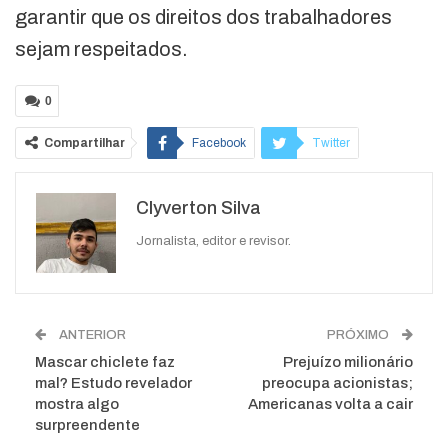
garantir que os direitos dos trabalhadores
sejam respeitados.
0
Compartilhar
Facebook
Twitter
Google+
ReddIt
Clyverton Silva
WhatsApp
Pinterest
O email
Jornalista, editor e revisor.
ANTERIOR
PRÓXIMO
Mascar chiclete faz
Prejuízo milionário
mal? Estudo revelador
preocupa acionistas;
mostra algo
Americanas volta a cair
surpreendente