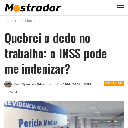
Home
Notícias
Quebrei o dedo no
trabalho: o INSS pode
me indenizar?
NOTÍCIAS
EM
27 MAR 2025 18:03
Por
Clyverton Silva
0