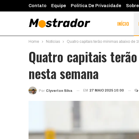
Contato
Equipe
Política De Privacidade
Sobre
INÍCIO
Home
Notícias
Quatro capitais terão mínimas abaixo de
Quatro capitais terã
nesta semana
EM
27 MAIO 2025 10:00
Por
Clyverton Silva