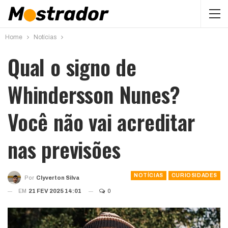
Home
Notícias
Qual o signo de
Whindersson Nunes?
Você não vai acreditar
nas previsões
NOTÍCIAS
CURIOSIDADES
Por
Clyverton Silva
EM
21 FEV 2025 14:01
0