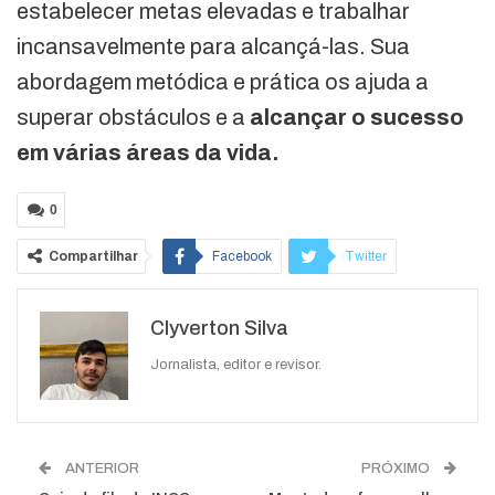
estabelecer metas elevadas e trabalhar
incansavelmente para alcançá-las. Sua
abordagem metódica e prática os ajuda a
superar obstáculos e a
alcançar o sucesso
em várias áreas da vida.
0
Compartilhar
Facebook
Twitter
Google+
ReddIt
Clyverton Silva
WhatsApp
Pinterest
O email
Jornalista, editor e revisor.
ANTERIOR
PRÓXIMO