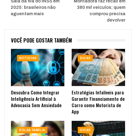
Saia da fila do INSS em
Montadora faz recall em
2025: brasileiros não
380 mil veículos; quem
aguentam mais
comprou precisa
devolver
VOCÊ PODE GOSTAR TAMBÉM
NOTÍCIAS
DICAS
Descubra Como Integrar
Estratégias Infalíveis para
Inteligência Artificial à
Garantir Financiamento de
Advocacia Sem Ansiedade
Carro como Motorista de
App
BOLSA FAMÍLIA
DICAS