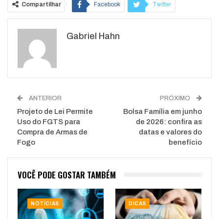
Compartilhar
Facebook
Twitter
Google+
ReddIt
Gabriel Hahn
WhatsApp
Pinterest
O email
ANTERIOR
PRÓXIMO
Projeto de Lei Permite
Bolsa Família em junho
Uso do FGTS para
de 2026: confira as
Compra de Armas de
datas e valores do
Fogo
benefício
VOCÊ PODE GOSTAR TAMBÉM
NOTÍCIAS
DICAS