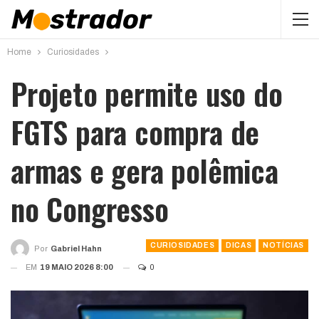
Home
Curiosidades
Projeto permite uso do
FGTS para compra de
armas e gera polêmica
no Congresso
CURIOSIDADES
DICAS
NOTÍCIAS
Por
Gabriel Hahn
EM
19 MAIO 2026 8:00
0