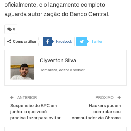
oficialmente, e o lançamento completo
aguarda autorização do Banco Central.
0
Compartilhar
Facebook
Twitter
Google+
ReddIt
Clyverton Silva
WhatsApp
Pinterest
O email
Jornalista, editor e revisor.
ANTERIOR
PRÓXIMO
Suspensão do BPC em
Hackers podem
junho: o que você
controlar seu
precisa fazer para evitar
computador via Chrome