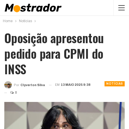
Home
Notícias
Oposição apresentou
pedido para CPMI do
INSS
NOTÍCIAS
EM
13 MAIO 2025 9:38
Por
Clyverton Silva
0