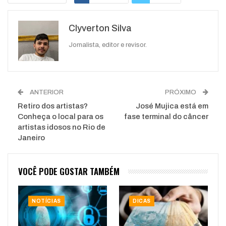
Google+
ReddIt
Clyverton Silva
WhatsApp
Pinterest
O email
Jornalista, editor e revisor.
ANTERIOR
PRÓXIMO
Retiro dos artistas?
José Mujica está em
Conheça o local para os
fase terminal do câncer
artistas idosos no Rio de
Janeiro
VOCÊ PODE GOSTAR TAMBÉM
NOTÍCIAS
DICAS