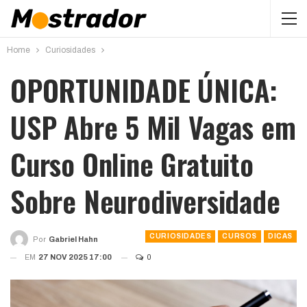
Home
Curiosidades
OPORTUNIDADE ÚNICA:
USP Abre 5 Mil Vagas em
Curso Online Gratuito
Sobre Neurodiversidade
CURIOSIDADES
CURSOS
DICAS
Por
Gabriel Hahn
EM
27 NOV 2025 17:00
0