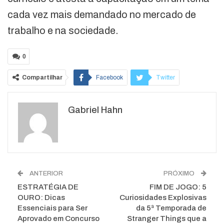
cada vez mais demandado no mercado de
trabalho e na sociedade.
0
Compartilhar
Facebook
Twitter
Google+
ReddIt
Gabriel Hahn
WhatsApp
Pinterest
O email
ANTERIOR
PRÓXIMO
ESTRATÉGIA DE
FIM DE JOGO: 5
OURO: Dicas
Curiosidades Explosivas
Essenciais para Ser
da 5ª Temporada de
Aprovado em Concurso
Stranger Things que a