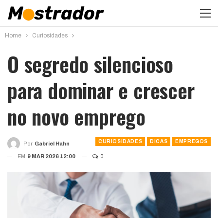
Home
Curiosidades
O segredo silencioso
para dominar e crescer
no novo emprego
CURIOSIDADES
DICAS
EMPREGOS
Por
Gabriel Hahn
EM
9 MAR 2026 12:00
0