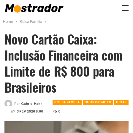
Home
Bolsa Família
Novo Cartão Caixa:
Inclusão Financeira com
Limite de R$ 800 para
Brasileiros
BOLSA FAMÍLIA
CURIOSIDADES
DICAS
Por
Gabriel Hahn
EM
3 FEV 2026 8:00
0