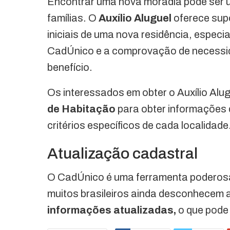
Encontrar uma nova moradia pode ser um
famílias. O
Auxílio Aluguel
oferece supo
iniciais de uma nova residência, espec
CadÚnico e a comprovação de necessid
benefício.
Os interessados em obter o Auxílio Al
de Habitação
para obter informações 
critérios específicos de cada localidade
Atualização cadastral
O CadÚnico é uma ferramenta poderosa p
muitos brasileiros ainda desconhecem a
informações atualizadas,
o que pode 