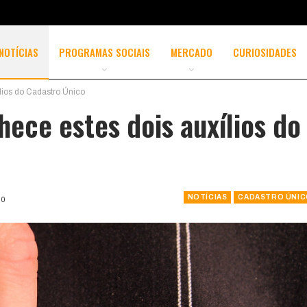
NOTÍCIAS
PROGRAMAS SOCIAIS
MERCADO
CURIOSIDADES
ios do Cadastro Único
ce estes dois auxílios do
NOTÍCIAS
CADASTRO ÚNI
0