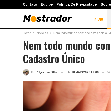
Contato
Equipe
Política De Privacidade
Sobre
INÍCIO
Home
Notícias
Nem todo mundo conhece estes dois auxíl
Nem todo mundo conhe
Cadastro Único
EM
18 MAIO 2025 12:00
Por
Clyverton Silva