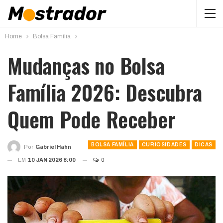
Home
Bolsa Família
Mudanças no Bolsa
Família 2026: Descubra
Quem Pode Receber
BOLSA FAMÍLIA
CURIOSIDADES
DICAS
Por
Gabriel Hahn
EM
10 JAN 2026 8:00
0