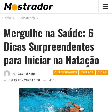
Home
Curiosidades
Mergulhe na Saúde: 6
Dicas Surpreendentes
para Iniciar na Natação
CURIOSIDADES
CURSOS
DICAS
Por
Gabriel Hahn
EM
22 FEV 2026 17:00
0