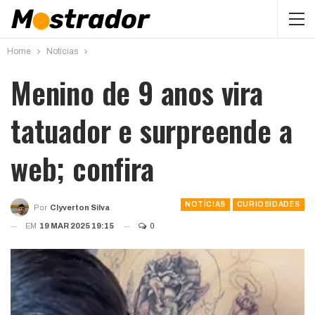
Home
Notícias
Menino de 9 anos vira
tatuador e surpreende a
web; confira
NOTÍCIAS
CURIOSIDADES
Por
Clyverton Silva
EM
19 MAR 2025 19:15
0