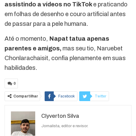
assistindo a vídeos no TikTok
e praticando
em folhas de desenho e couro artificial antes
de passar para a pele humana.
Até o momento,
Napat tatua apenas
parentes e amigos,
mas seu tio, Naruebet
Chonlarachaisit, confia plenamente em suas
habilidades.
0
Compartilhar
Facebook
Twitter
Google+
ReddIt
Clyverton Silva
WhatsApp
Pinterest
O email
Jornalista, editor e revisor.