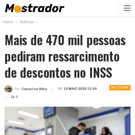
Home
Notícias
Mais de 470 mil pessoas
pediram ressarcimento
de descontos no INSS
NOTÍCIAS
EM
15 MAIO 2025 12:00
Por
Clyverton Silva
0