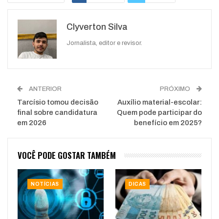
Google+
ReddIt
Clyverton Silva
WhatsApp
Pinterest
O email
Jornalista, editor e revisor.
ANTERIOR
PRÓXIMO
Tarcísio tomou decisão
Auxílio material-escolar:
final sobre candidatura
Quem pode participar do
em 2026
benefício em 2025?
VOCÊ PODE GOSTAR TAMBÉM
NOTÍCIAS
DICAS