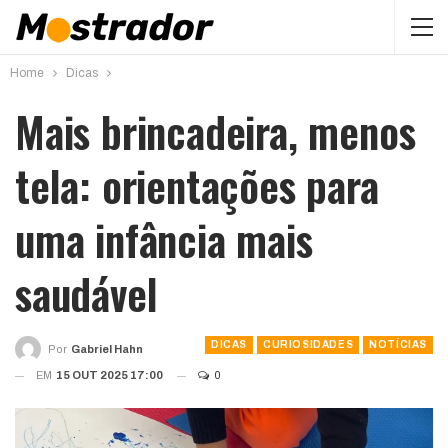
Home
Dicas
Mais brincadeira, menos
tela: orientações para
uma infância mais
saudável
DICAS
CURIOSIDADES
NOTÍCIAS
Por
Gabriel Hahn
EM
15 OUT 2025 17:00
0