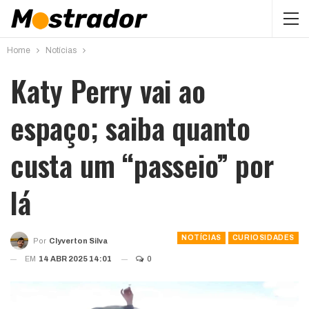
Home
Notícias
Katy Perry vai ao
espaço; saiba quanto
custa um “passeio” por
lá
NOTÍCIAS
CURIOSIDADES
Por
Clyverton Silva
EM
14 ABR 2025 14:01
0