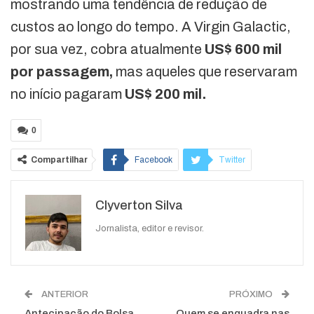
mostrando uma tendência de redução de
custos ao longo do tempo. A Virgin Galactic,
por sua vez, cobra atualmente
US$ 600 mil
por passagem,
mas aqueles que reservaram
no início pagaram
US$ 200 mil.
0
Compartilhar
Facebook
Twitter
Google+
ReddIt
Clyverton Silva
WhatsApp
Pinterest
O email
Jornalista, editor e revisor.
ANTERIOR
PRÓXIMO
Antecipação do Bolsa
Quem se enquadra nas