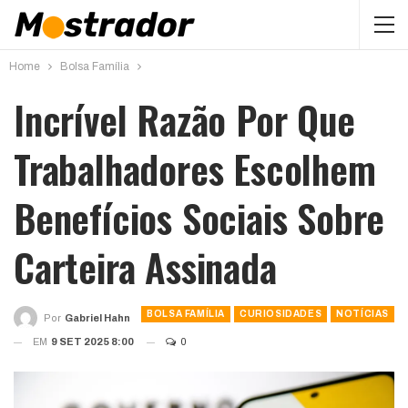
Home
Bolsa Família
Incrível Razão Por Que
Trabalhadores Escolhem
Benefícios Sociais Sobre
Carteira Assinada
BOLSA FAMÍLIA
CURIOSIDADES
NOTÍCIAS
Por
Gabriel Hahn
EM
9 SET 2025 8:00
0