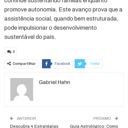
continue sustentando famílias enquanto
promove autonomia. Este avanço prova que a
assistência social, quando bem estruturada,
pode impulsionar o desenvolvimento
sustentável do país.
0
Compartilhar
Facebook
Twitter
Google+
ReddIt
Gabriel Hahn
WhatsApp
Pinterest
O email
ANTERIOR
PRÓXIMO
Descubra 4 Estratégias
Guia Astrológico: Como