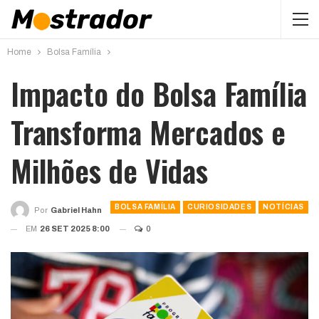
Home
Bolsa Família
Impacto do Bolsa Família
Transforma Mercados e
Milhões de Vidas
BOLSA FAMÍLIA
CURIOSIDADES
NOTÍCIAS
Por
Gabriel Hahn
EM
26 SET 2025 8:00
0