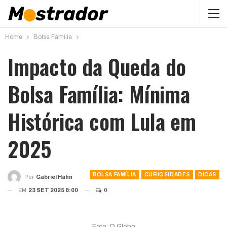
Home
Bolsa Família
Impacto da Queda do
Bolsa Família: Mínima
Histórica com Lula em
2025
BOLSA FAMÍLIA
CURIOSIDADES
DICAS
Por
Gabriel Hahn
EM
23 SET 2025 8:00
0
Foto: O Globo