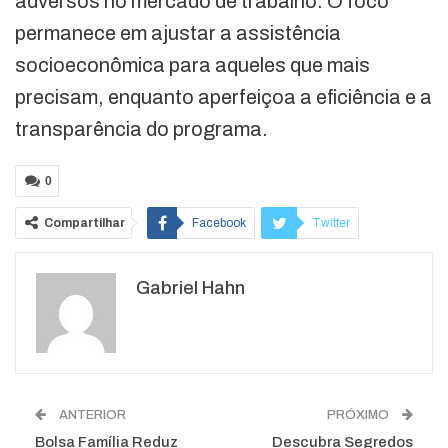
adversos no mercado de trabalho. O foco
permanece em ajustar a assistência
socioeconômica para aqueles que mais
precisam, enquanto aperfeiçoa a eficiência e a
transparência do programa.
0
Compartilhar
Facebook
Twitter
Google+
ReddIt
Gabriel Hahn
WhatsApp
Pinterest
O email
ANTERIOR
PRÓXIMO
Bolsa Família Reduz
Descubra Segredos