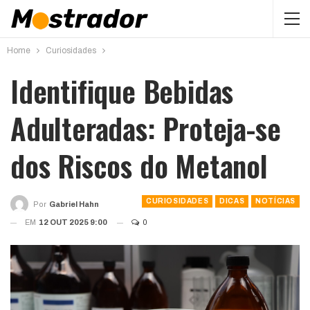
Home
Curiosidades
Identifique Bebidas
Adulteradas: Proteja-se
dos Riscos do Metanol
CURIOSIDADES
DICAS
NOTÍCIAS
Por
Gabriel Hahn
EM
12 OUT 2025 9:00
0