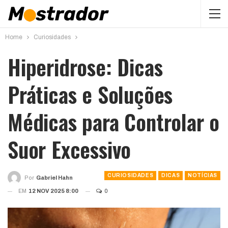
Home
Curiosidades
Hiperidrose: Dicas
Práticas e Soluções
Médicas para Controlar o
Suor Excessivo
CURIOSIDADES
DICAS
NOTÍCIAS
Por
Gabriel Hahn
EM
12 NOV 2025 8:00
0