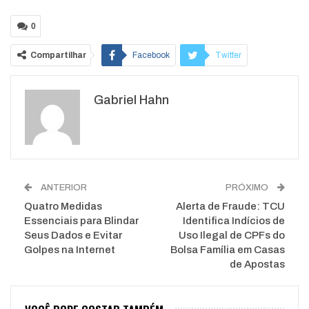
0
Compartilhar
Facebook
Twitter
Google+
ReddIt
Gabriel Hahn
WhatsApp
Pinterest
O email
ANTERIOR
PRÓXIMO
Quatro Medidas
Alerta de Fraude: TCU
Essenciais para Blindar
Identifica Indícios de
Seus Dados e Evitar
Uso Ilegal de CPFs do
Golpes na Internet
Bolsa Família em Casas
de Apostas