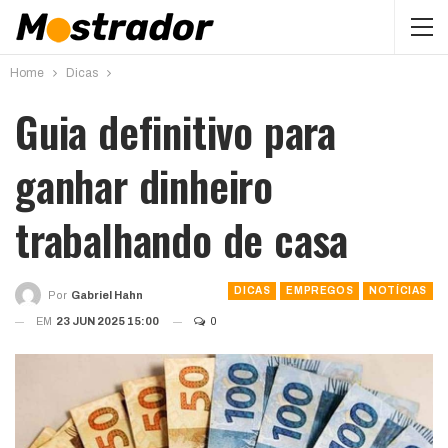
Home
Dicas
Guia definitivo para
ganhar dinheiro
trabalhando de casa
DICAS
EMPREGOS
NOTÍCIAS
Por
Gabriel Hahn
EM
23 JUN 2025 15:00
0