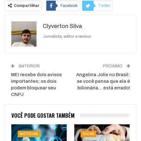
Compartilhar
Facebook
Twitter
Google+
ReddIt
Clyverton Silva
WhatsApp
Pinterest
O email
Jornalista, editor e revisor.
ANTERIOR
PRÓXIMO
MEI recebe dois avisos
Angelina Jolie no Brasil:
importantes; os dois
se você pensa que ela é
podem bloquear seu
bilionária… está errado!
CNPJ
VOCÊ PODE GOSTAR TAMBÉM
NOTÍCIAS
DICAS