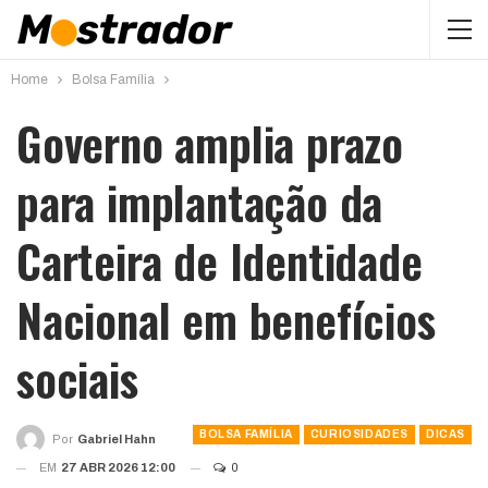
Home
Bolsa Família
Governo amplia prazo
para implantação da
Carteira de Identidade
Nacional em benefícios
sociais
BOLSA FAMÍLIA
CURIOSIDADES
DICAS
Por
Gabriel Hahn
EM
27 ABR 2026 12:00
0