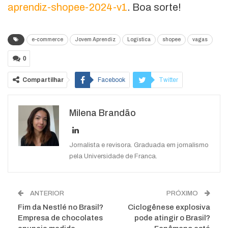
aprendiz-shopee-2024-v1
. Boa sorte!
e-commerce
Jovem Aprendiz
Logística
shopee
vagas
0
Compartilhar
Facebook
Twitter
Google+
ReddIt
Milena Brandão
WhatsApp
Pinterest
O email
Jornalista e revisora. Graduada em jornalismo
pela Universidade de Franca.
ANTERIOR
PRÓXIMO
Fim da Nestlé no Brasil?
Ciclogênese explosiva
Empresa de chocolates
pode atingir o Brasil?