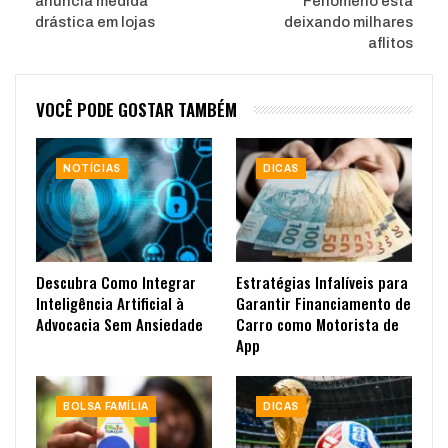
anuncia medida
Fenômeno está
drástica em lojas
deixando milhares
aflitos
VOCÊ PODE GOSTAR TAMBÉM
NOTÍCIAS
DICAS
Descubra Como Integrar
Estratégias Infalíveis para
Inteligência Artificial à
Garantir Financiamento de
Advocacia Sem Ansiedade
Carro como Motorista de
App
BOLSA FAMÍLIA
DICAS