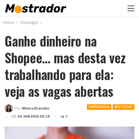
Home
Empregos
Ganhe dinheiro na
Shopee… mas desta vez
trabalhando para ela:
veja as vagas abertas
EMPREGOS
NOTÍCIAS
Por
Milena Brandão
EM
24 JAN 2025 20:18
0