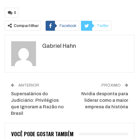
0
Compartilhar
Facebook
Twitter
Google+
ReddIt
Gabriel Hahn
WhatsApp
Pinterest
O email
ANTERIOR
PRÓXIMO
Supersalários do
Nvidia desponta para
Judiciário: Privilégios
liderar como a maior
que Ignoram a Razão no
empresa da história
Brasil
VOCÊ PODE GOSTAR TAMBÉM