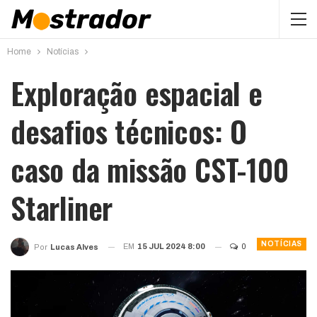
Home
Notícias
Exploração espacial e
desafios técnicos: O
caso da missão CST-100
Starliner
NOTÍCIAS
EM
15 JUL 2024 8:00
0
Por
Lucas Alves