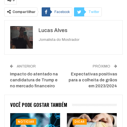
0
Compartilhar
Facebook
Twitter
Google+
ReddIt
Lucas Alves
WhatsApp
Pinterest
O email
Jornalista do Mostrador
ANTERIOR
PRÓXIMO
Impacto do atentado na
Expectativas positivas
candidatura de Trump e
para a colheita de grãos
no mercado financeiro
em 2023/2024
VOCÊ PODE GOSTAR TAMBÉM
NOTÍCIAS
DICAS