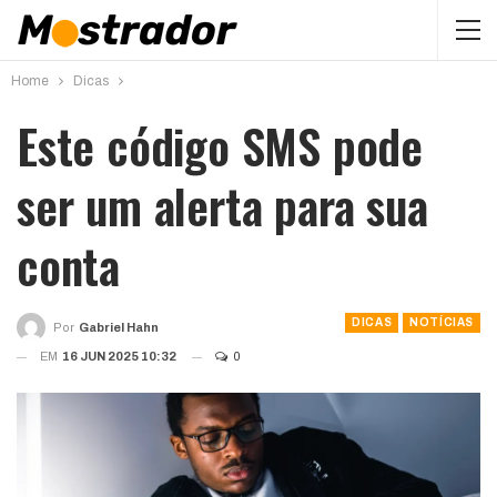
Home
Dicas
Este código SMS pode
ser um alerta para sua
conta
DICAS
NOTÍCIAS
Por
Gabriel Hahn
EM
16 JUN 2025 10:32
0