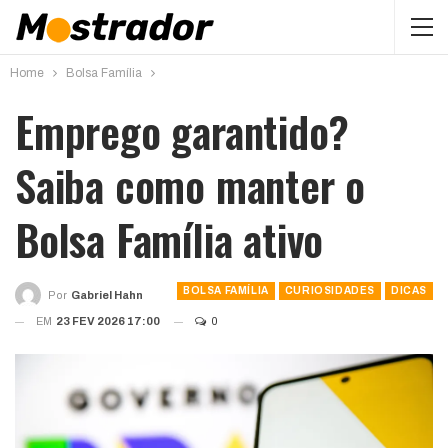
Home
Bolsa Família
Emprego garantido?
Saiba como manter o
Bolsa Família ativo
BOLSA FAMÍLIA
CURIOSIDADES
DICAS
Por
Gabriel Hahn
EM
23 FEV 2026 17:00
0