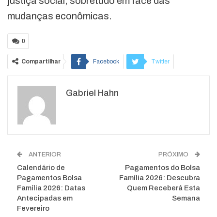
justiça social, sobretudo em face das
mudanças econômicas.
0
Compartilhar
Facebook
Twitter
Google+
ReddIt
Gabriel Hahn
WhatsApp
Pinterest
O email
ANTERIOR
PRÓXIMO
Calendário de
Pagamentos do Bolsa
Pagamentos Bolsa
Família 2026: Descubra
Família 2026: Datas
Quem Receberá Esta
Antecipadas em
Semana
Fevereiro