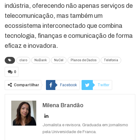
indústria, oferecendo não apenas serviços de
telecomunicação, mas também um
ecossistema interconectado que combina
tecnologia, finanças e comunicação de forma
eficaz e inovadora.
claro
NuBank
NuCel
Planos de Dados
Telefonia
0
Compartilhar
Facebook
Twitter
Google+
ReddIt
Milena Brandão
WhatsApp
Pinterest
O email
Jornalista e revisora. Graduada em jornalismo
pela Universidade de Franca.