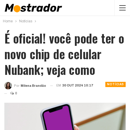
Home
Notícias
É oficial! você pode ter o
novo chip de celular
Nubank; veja como
NOTÍCIAS
EM
30 OUT 2024 10:17
Por
Milena Brandão
0