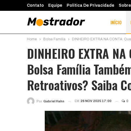
Contato
Equipe
Política De Privacidade
Sobre
INÍCIO
Home
Bolsa Família
DINHEIRO EXTRA NA CONTA: Quem R
DINHEIRO EXTRA NA 
Bolsa Família També
Retroativos? Saiba C
EM
26 NOV 2025 17:00
0
Por
Gabriel Hahn