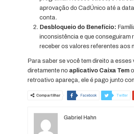
aprovação do CadÚnico até a data e
conta.
Desbloqueio do Benefício:
Famíli
inconsistência e que conseguiram 
receber os valores referentes aos 
Para saber se você tem direito a esses 
diretamente no
aplicativo Caixa Tem
o
retroativo apareça, ele é pago junto co
Compartilhar
Facebook
Twitter
O email
Gabriel Hahn