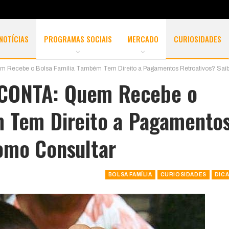
NOTÍCIAS
PROGRAMAS SOCIAIS
MERCADO
CURIOSIDADES
ecebe o Bolsa Família Também Tem Direito a Pagamentos Retroativos? Saib
CONTA: Quem Recebe o
m Tem Direito a Pagamento
omo Consultar
BOLSA FAMÍLIA
CURIOSIDADES
DIC