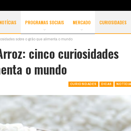
NOTÍCIAS
PROGRAMAS SOCIAIS
MERCADO
CURIOSIDADES
riosidades sobre o grão que alimenta o mundo
Arroz: cinco curiosidades
menta o mundo
CURIOSIDADES
DICAS
NOTÍCI