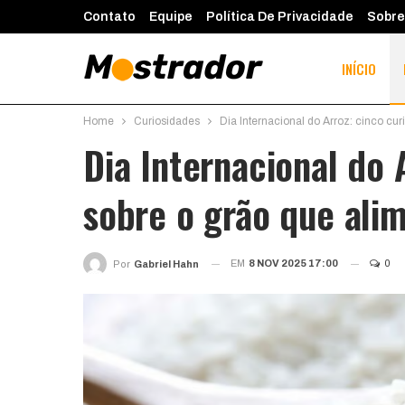
Contato
Equipe
Política De Privacidade
Sobre
INÍCIO
Home
Curiosidades
Dia Internacional do Arroz: cinco cu
Dia Internacional do 
sobre o grão que ali
EM
8 NOV 2025 17:00
0
Por
Gabriel Hahn