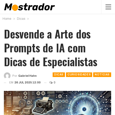
Home
Dicas
Desvende a Arte dos
Prompts de IA com
Dicas de Especialistas
DICAS
CURIOSIDADES
NOTÍCIAS
Por
Gabriel Hahn
EM
26 JUL 2025 12:00
0